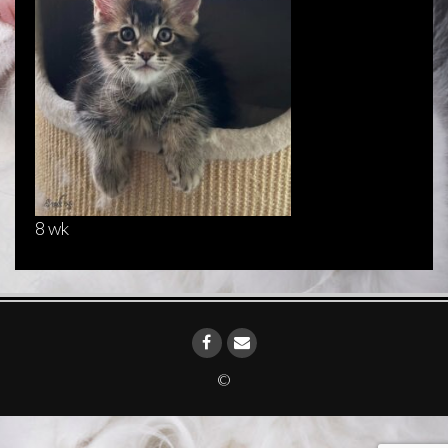
8 wk
©