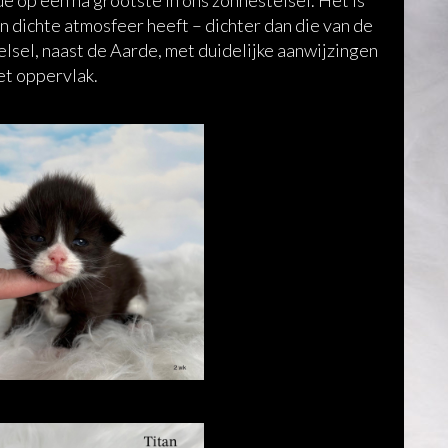
de op één na grootste in ons zonnestelsel. Het is
n dichte atmosfeer heeft – dichter dan die van de
elsel, naast de Aarde, met duidelijke aanwijzingen
et oppervlak.