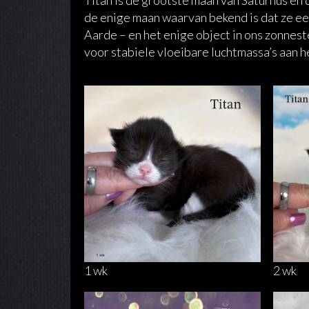
Titan is de grootste maan van Saturnus en 
de enige maan waarvan bekend is dat ze ee
Aarde – en het enige object in ons zonnest
voor stabiele vloeibare luchtmassa’s aan h
1 wk
2 wk